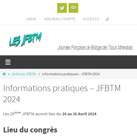
Passer
vers
le
LOGIN
NOUVEAU COMPTE
ACCÈS CS
contenu
Home
Archives JFBTM
Informations pratiques – JFBTM 2024
Informations pratiques – JFBTM
2024
èmes
Les 25
JFBTM auront lieu du
24 au 26 Avril 2024
Lieu du congrès