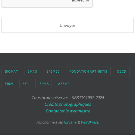
BIOMAT
BMAS
SFBMEC
FONDATION ARTHRITIS
OBCD
FRSV
SFR
IFRMS
ASBMR
Tous droits réservés - SFBTM 1997-2024
Crédits photographiques
Contacter le webmestre
Fonctionne avec
Nirvana
&
WordPress.