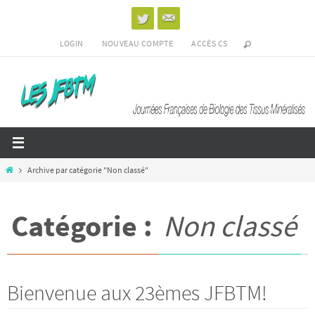
Passer
vers
le
LOGIN
NOUVEAU COMPTE
ACCÈS CS
contenu
Home
Archive par catégorie "Non classé"
Catégorie :
Non classé
Bienvenue aux 23èmes JFBTM!