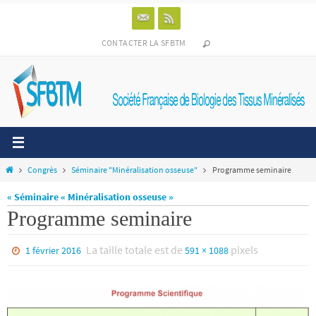
Passer
vers
le
CONTACTER LA SFBTM
contenu
Home
Congrès
Séminaire "Minéralisation osseuse"
Programme seminaire
« Séminaire « Minéralisation osseuse »
Programme seminaire
La taille totale est de
pixels
1 février 2016
591 × 1088