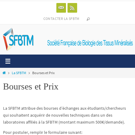
Passer
vers
le
CONTACTER LA SFBTM
contenu
Home
La SFBTM
Bourses et Prix
Bourses et Prix
La SFBTM attribue des bourses d’échanges aux étudiants/chercheurs
qui souhaitent acquérir de nouvelles techniques dans un des
laboratoires affiliés à la SFBTM (montant maximum 500€/demande).
Pour postuler, remplir le formulaire suivant: