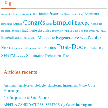
Tags
biomatériaux
Bordeaux
Adiposité
Amiens
Australie
BBC
BioMeca
Bioprinting
Emploi
Congrès
Europe
Boulogne
Chicago
Dent
Histologie
Ingénierie tissulaire
Houston
hypoxie
Interview
JFBTM
Lille
Londres
Lyon
M2
MCU
Nantes
Médecine Régénérative
Minéralisation
Montpellier
Nancy
Post-Doc
Photos
Nice
Osteopontin
ostéoporose
Paris
Prix
Québec
Rein
SFBTM
Séminaire
Thèse
Technicien
sponsor
Articles récents
Assistant ingénieur en biologie, plateforme instrument Micro-CT à
Montrouge
Postdoc position in Saint Etienne
APPEL A CANDIDATURES: SFBTM Early Career Investigator