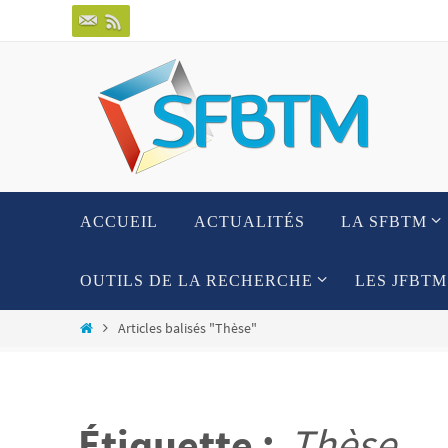
Passer
vers
le
contenu
Passer
ACCUEIL
ACTUALITÉS
LA SFBTM
vers
le
contenu
OUTILS DE LA RECHERCHE
LES JFBTM
Home
Articles balisés "Thèse"
Étiquette :
Thèse