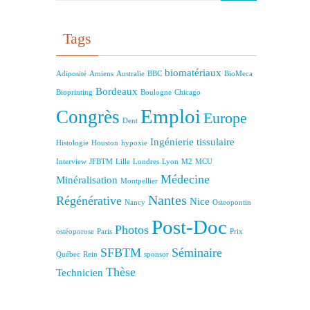
Tags
biomatériaux
Adiposité
Amiens
Australie
BBC
BioMeca
Bordeaux
Bioprinting
Boulogne
Chicago
Emploi
Congrès
Europe
Dent
Ingénierie tissulaire
Histologie
Houston
hypoxie
Interview
JFBTM
Lille
Londres
Lyon
M2
MCU
Médecine
Minéralisation
Montpellier
Nantes
Régénérative
Nice
Nancy
Osteopontin
Post-Doc
Photos
ostéoporose
Paris
Prix
SFBTM
Séminaire
Québec
Rein
sponsor
Thèse
Technicien