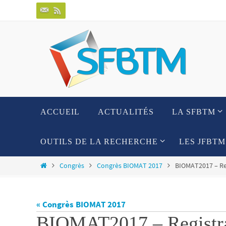
Passer
vers
le
contenu
Passer
ACCUEIL
ACTUALITÉS
LA SFBTM
vers
le
contenu
OUTILS DE LA RECHERCHE
LES JFBTM
Home
Congrès
Congrès BIOMAT 2017
BIOMAT2017 – Re
« Congrès BIOMAT 2017
BIOMAT2017 – Registr