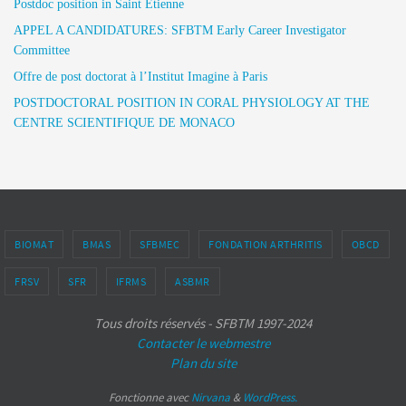
Postdoc position in Saint Etienne
APPEL A CANDIDATURES: SFBTM Early Career Investigator
Committee
Offre de post doctorat à l’Institut Imagine à Paris
POSTDOCTORAL POSITION IN CORAL PHYSIOLOGY AT THE
CENTRE SCIENTIFIQUE DE MONACO
BIOMAT
BMAS
SFBMEC
FONDATION ARTHRITIS
OBCD
FRSV
SFR
IFRMS
ASBMR
Tous droits réservés - SFBTM 1997-2024
Contacter le webmestre
Plan du site
Fonctionne avec
Nirvana
&
WordPress.