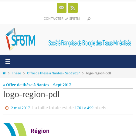
Passer
vers
le
CONTACTER LA SFBTM
contenu
Home
Thèse
Offre de thèse à Nantes - Sept 2017
logo-region-pdl
« Offre de thèse à Nantes – Sept 2017
logo-region-pdl
La taille totale est de
pixels
2 mai 2017
1761 × 499