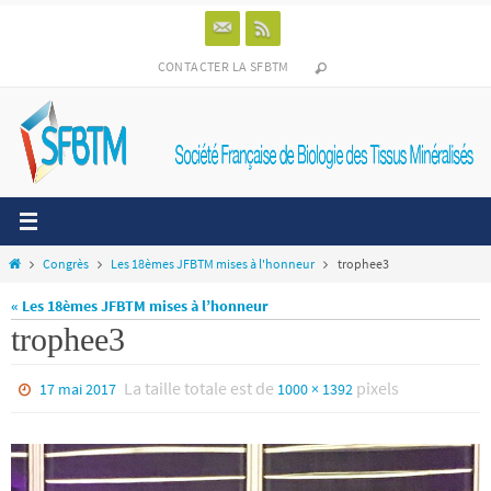
Passer
vers
le
CONTACTER LA SFBTM
contenu
Home
Congrès
Les 18èmes JFBTM mises à l'honneur
trophee3
« Les 18èmes JFBTM mises à l’honneur
trophee3
La taille totale est de
pixels
17 mai 2017
1000 × 1392