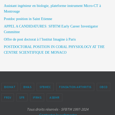
Assistant ingénieur en biologie, plateforme instrument Micro-CT à
Montrouge
Postdoc position in Saint Etienne
APPEL A CANDIDATURES: SFBTM Early Career Investigator
Committee
Offre de post doctorat à l’Institut Imagine à Paris
POSTDOCTORAL POSITION IN CORAL PHYSIOLOGY AT THE
CENTRE SCIENTIFIQUE DE MONACO
BIOMAT
BMAS
SFBMEC
FONDATION ARTHRITIS
OBCD
FRSV
SFR
IFRMS
ASBMR
Tous droits réservés - SFBTM 1997-2024
Contacter le webmestre