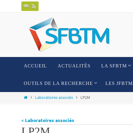
Passer
vers
le
contenu
Passer
ACCUEIL
ACTUALITÉS
LA SFBTM
vers
le
contenu
OUTILS DE LA RECHERCHE
LES JFBTM
Home
Laboratoires associés
LP2M
« Laboratoires associés
LP2M