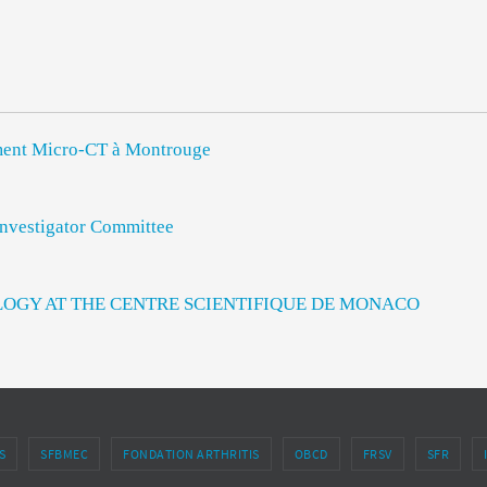
rument Micro-CT à Montrouge
vestigator Committee
LOGY AT THE CENTRE SCIENTIFIQUE DE MONACO
S
SFBMEC
FONDATION ARTHRITIS
OBCD
FRSV
SFR