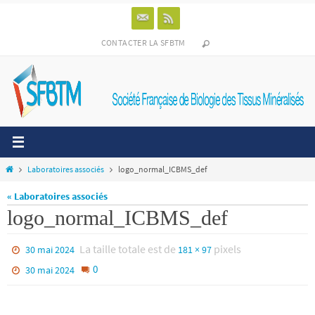
Passer
vers
le
CONTACTER LA SFBTM
contenu
Home
Laboratoires associés
logo_normal_ICBMS_def
« Laboratoires associés
logo_normal_ICBMS_def
La taille totale est de
pixels
30 mai 2024
181 × 97
0
30 mai 2024