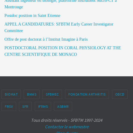
Assistant ingénieur en biologie, plateforme instrument Micro-CT à
Montrouge
Postdoc position in Saint Etienne
APPEL A CANDIDATURES: SFBTM Early Career Investigator
Committee
Offre de post doctorat à l’Institut Imagine à Paris
POSTDOCTORAL POSITION IN CORAL PHYSIOLOGY AT THE
CENTRE SCIENTIFIQUE DE MONACO
BIOMAT
BMAS
SFBMEC
FONDATION ARTHRITIS
OBCD
FRSV
SFR
IFRMS
ASBMR
Tous droits réservés - SFBTM 1997-2024
Contacter le webmestre