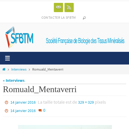
Passer
vers
le
CONTACTER LA SFBTM
contenu
Home
Interviews
Romuald_Mentaverri
« Interviews
Romuald_Mentaverri
La taille totale est de
pixels
14 janvier 2016
329 × 329
0
14 janvier 2016