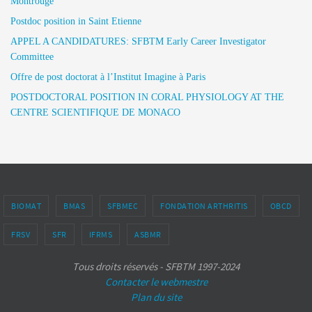
Montrouge
Postdoc position in Saint Etienne
APPEL A CANDIDATURES: SFBTM Early Career Investigator
Committee
Offre de post doctorat à l’Institut Imagine à Paris
POSTDOCTORAL POSITION IN CORAL PHYSIOLOGY AT THE
CENTRE SCIENTIFIQUE DE MONACO
BIOMAT
BMAS
SFBMEC
FONDATION ARTHRITIS
OBCD
FRSV
SFR
IFRMS
ASBMR
Tous droits réservés - SFBTM 1997-2024
Contacter le webmestre
Plan du site