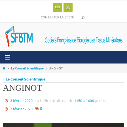
Passer
vers
le
CONTACTER LA SFBTM
contenu
Home
Le Conseil Scientifique
ANGINOT
« Le Conseil Scientifique
ANGINOT
La taille totale est de
pixels
3 février 2020
1150 × 1406
0
3 février 2020