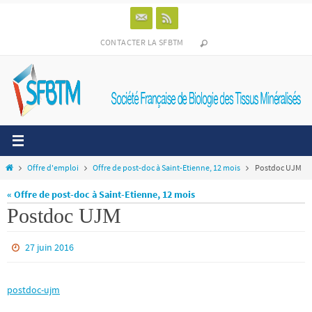
Passer
vers
le
CONTACTER LA SFBTM
contenu
Home
Offre d'emploi
Offre de post-doc à Saint-Etienne, 12 mois
Postdoc UJM
« Offre de post-doc à Saint-Etienne, 12 mois
Postdoc UJM
27 juin 2016
postdoc-ujm