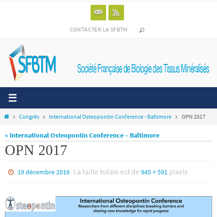
Passer
vers
le
CONTACTER LA SFBTM
contenu
Home
Congrès
International Osteopontin Conference - Baltimore
OPN 2017
« International Osteopontin Conference – Baltimore
OPN 2017
La taille totale est de
pixels
19 décembre 2016
945 × 591