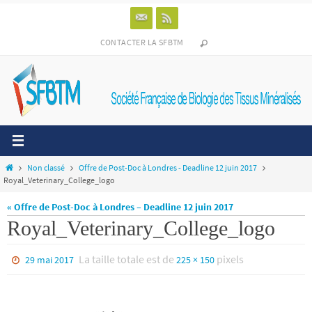
Passer
vers
le
CONTACTER LA SFBTM
contenu
Home
Non classé
Offre de Post-Doc à Londres - Deadline 12 juin 2017
Royal_Veterinary_College_logo
« Offre de Post-Doc à Londres – Deadline 12 juin 2017
Royal_Veterinary_College_logo
La taille totale est de
pixels
29 mai 2017
225 × 150