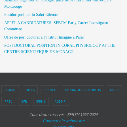
Assistant ingénieur en biologie, plateforme instrument Micro-CT à
Montrouge
Postdoc position in Saint Etienne
APPEL A CANDIDATURES: SFBTM Early Career Investigator
Committee
Offre de post doctorat à l’Institut Imagine à Paris
POSTDOCTORAL POSITION IN CORAL PHYSIOLOGY AT THE
CENTRE SCIENTIFIQUE DE MONACO
BIOMAT
BMAS
SFBMEC
FONDATION ARTHRITIS
OBCD
FRSV
SFR
IFRMS
ASBMR
Tous droits réservés - SFBTM 1997-2024
Contacter le webmestre
Plan du site