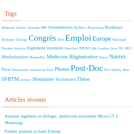
Tags
biomatériaux
Bordeaux
Adiposité
Amiens
Australie
BBC
BioMeca
Bioprinting
Emploi
Congrès
Europe
Boulogne
Chicago
Dent
Histologie
Ingénierie tissulaire
Houston
hypoxie
Interview
JFBTM
Lille
Londres
Lyon
M2
MCU
Nantes
Médecine Régénérative
Minéralisation
Montpellier
Nancy
Post-Doc
Photos
Nice
Osteopontin
ostéoporose
Paris
Prix
Québec
Rein
SFBTM
Séminaire
Thèse
Technicien
sponsor
Articles récents
Assistant ingénieur en biologie, plateforme instrument Micro-CT à
Montrouge
Postdoc position in Saint Etienne