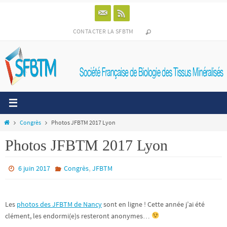
Passer
vers
le
CONTACTER LA SFBTM
contenu
Home
Congrès
Photos JFBTM 2017 Lyon
Photos JFBTM 2017 Lyon
,
6 juin 2017
Congrès
JFBTM
Les
photos des JFBTM de Nancy
sont en ligne ! Cette année j’ai été
clément, les endormi(e)s resteront anonymes…