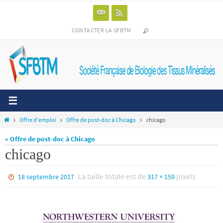
Passer
vers
le
CONTACTER LA SFBTM
contenu
Home
Offre d'emploi
Offre de post-doc à Chicago
chicago
« Offre de post-doc à Chicago
chicago
La taille totale est de
pixels
18 septembre 2017
317 × 159