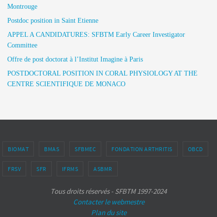
Montrouge
Postdoc position in Saint Etienne
APPEL A CANDIDATURES: SFBTM Early Career Investigator
Committee
Offre de post doctorat à l’Institut Imagine à Paris
POSTDOCTORAL POSITION IN CORAL PHYSIOLOGY AT THE
CENTRE SCIENTIFIQUE DE MONACO
BIOMAT
BMAS
SFBMEC
FONDATION ARTHRITIS
OBCD
FRSV
SFR
IFRMS
ASBMR
Tous droits réservés - SFBTM 1997-2024
Contacter le webmestre
Plan du site