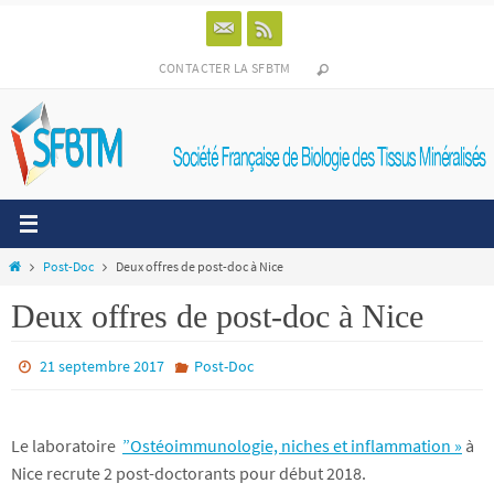
Passer
vers
le
CONTACTER LA SFBTM
contenu
Home
Post-Doc
Deux offres de post-doc à Nice
Deux offres de post-doc à Nice
21 septembre 2017
Post-Doc
Le laboratoire
”Ostéoimmunologie, niches et inflammation »
à
Nice recrute 2 post-doctorants pour début 2018.