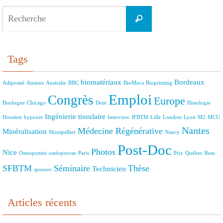
Search
Recherche
for:
Tags
biomatériaux
Bordeaux
Adiposité
Amiens
Australie
BBC
BioMeca
Bioprinting
Emploi
Congrès
Europe
Boulogne
Chicago
Dent
Histologie
Ingénierie tissulaire
Houston
hypoxie
Interview
JFBTM
Lille
Londres
Lyon
M2
MCU
Nantes
Médecine Régénérative
Minéralisation
Montpellier
Nancy
Post-Doc
Photos
Nice
Osteopontin
ostéoporose
Paris
Prix
Québec
Rein
SFBTM
Séminaire
Thèse
Technicien
sponsor
Articles récents