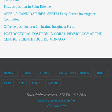
Postdoc position in Saint Etienne
APPEL A CANDIDATURES: SFBTM Early Career Investigator
Committee
Offre de post doctorat à l’Institut Imagine à Paris
POSTDOCTORAL POSITION IN CORAL PHYSIOLOGY AT THE
CENTRE SCIENTIFIQUE DE MONACO
BIOMAT
BMAS
SFBMEC
FONDATION ARTHRITIS
OBCD
FRSV
SFR
IFRMS
ASBMR
Tous droits réservés - SFBTM 1997-2024
Contacter le webmestre
Plan du site