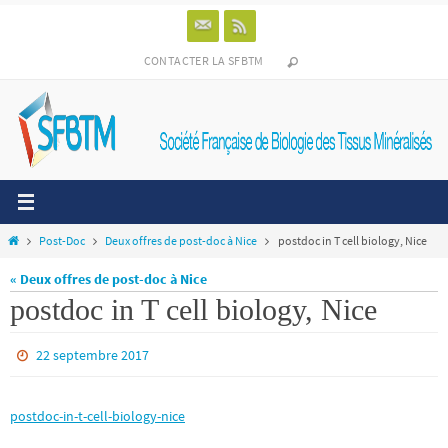
Passer
vers
le
CONTACTER LA SFBTM
contenu
Home
Post-Doc
Deux offres de post-doc à Nice
postdoc in T cell biology, Nice
« Deux offres de post-doc à Nice
postdoc in T cell biology, Nice
22 septembre 2017
postdoc-in-t-cell-biology-nice