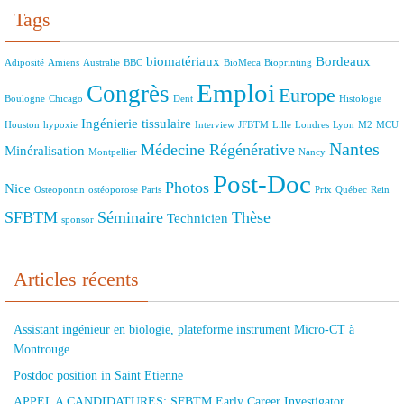
Tags
biomatériaux
Bordeaux
Adiposité
Amiens
Australie
BBC
BioMeca
Bioprinting
Emploi
Congrès
Europe
Boulogne
Chicago
Dent
Histologie
Ingénierie tissulaire
Houston
hypoxie
Interview
JFBTM
Lille
Londres
Lyon
M2
MCU
Nantes
Médecine Régénérative
Minéralisation
Montpellier
Nancy
Post-Doc
Photos
Nice
Osteopontin
ostéoporose
Paris
Prix
Québec
Rein
SFBTM
Séminaire
Thèse
Technicien
sponsor
Articles récents
Assistant ingénieur en biologie, plateforme instrument Micro-CT à
Montrouge
Postdoc position in Saint Etienne
APPEL A CANDIDATURES: SFBTM Early Career Investigator