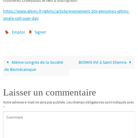
trouverez ci-dessous le lien d’inscription:
https://www.igbmc.fr/igbmc/article/evenement-10x-genomics-igbmc-
single-cell-user-day
.
.
Emploi
Signet
48ème congrès de la Société
BIOMIN XVI à Saint Etienne
de Biomécanique
Laisser un commentaire
Votre adresse e-mail ne sera pas publiée.
Les champs obligatoires sont indiqués avec
*