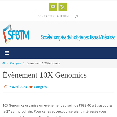
Passer
vers
le
CONTACTER LA SFBTM
contenu
Home
Congrès
Évènement 10X Genomics
Évènement 10X Genomics
6 avril 2023
Congrès
10X Genomics organise un évènement au sein de l’IGBMC à Strasbourg
le 27 avril prochain. Pour celles et ceux qui seraient intéressés vous