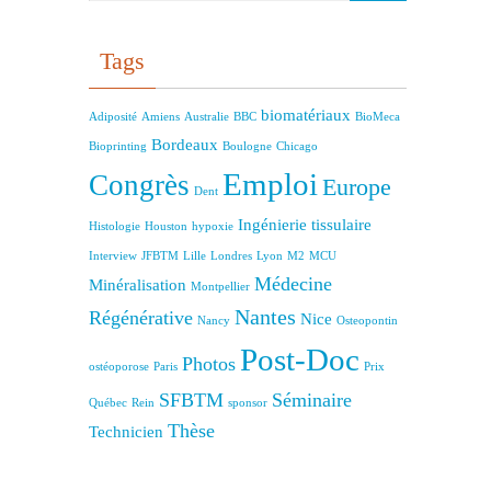
Tags
biomatériaux
Adiposité
Amiens
Australie
BBC
BioMeca
Bordeaux
Bioprinting
Boulogne
Chicago
Emploi
Congrès
Europe
Dent
Ingénierie tissulaire
Histologie
Houston
hypoxie
Interview
JFBTM
Lille
Londres
Lyon
M2
MCU
Médecine
Minéralisation
Montpellier
Nantes
Régénérative
Nice
Nancy
Osteopontin
Post-Doc
Photos
ostéoporose
Paris
Prix
SFBTM
Séminaire
Québec
Rein
sponsor
Thèse
Technicien