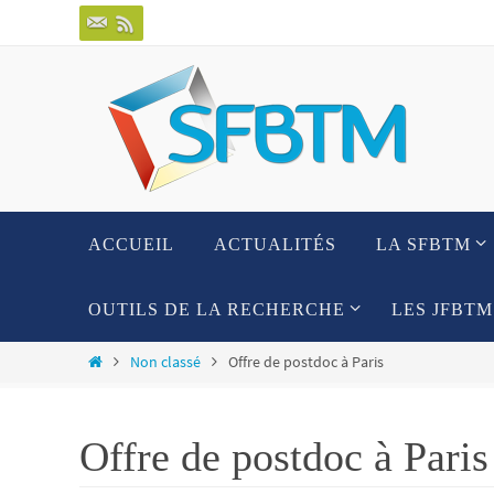
Passer
vers
le
contenu
Passer
ACCUEIL
ACTUALITÉS
LA SFBTM
vers
le
contenu
OUTILS DE LA RECHERCHE
LES JFBTM
Home
Non classé
Offre de postdoc à Paris
Offre de postdoc à Paris