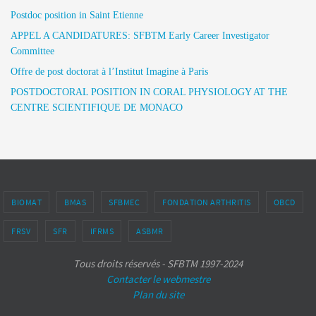
Postdoc position in Saint Etienne
APPEL A CANDIDATURES: SFBTM Early Career Investigator
Committee
Offre de post doctorat à l’Institut Imagine à Paris
POSTDOCTORAL POSITION IN CORAL PHYSIOLOGY AT THE
CENTRE SCIENTIFIQUE DE MONACO
BIOMAT
BMAS
SFBMEC
FONDATION ARTHRITIS
OBCD
FRSV
SFR
IFRMS
ASBMR
Tous droits réservés - SFBTM 1997-2024
Contacter le webmestre
Plan du site