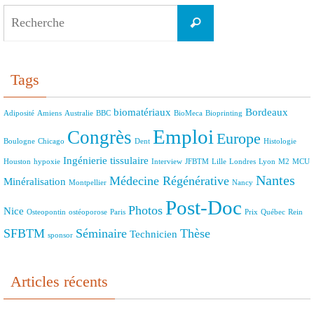
Search
Recherche
for:
Tags
biomatériaux
Bordeaux
Adiposité
Amiens
Australie
BBC
BioMeca
Bioprinting
Emploi
Congrès
Europe
Boulogne
Chicago
Dent
Histologie
Ingénierie tissulaire
Houston
hypoxie
Interview
JFBTM
Lille
Londres
Lyon
M2
MCU
Nantes
Médecine Régénérative
Minéralisation
Montpellier
Nancy
Post-Doc
Photos
Nice
Osteopontin
ostéoporose
Paris
Prix
Québec
Rein
SFBTM
Séminaire
Thèse
Technicien
sponsor
Articles récents