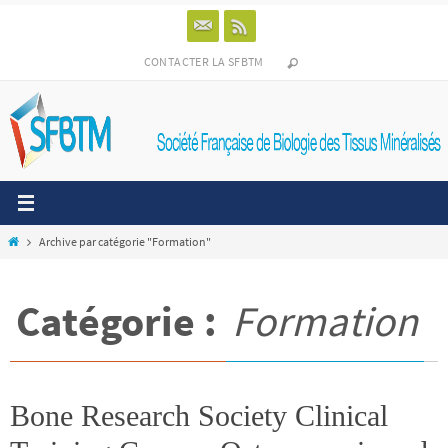
Passer
vers
le
CONTACTER LA SFBTM
contenu
Home
Archive par catégorie "Formation"
Catégorie :
Formation
Bone Research Society Clinical