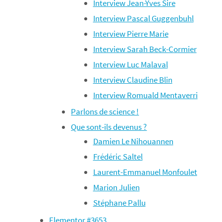
Interview Jean-Yves Sire
Interview Pascal Guggenbuhl
Interview Pierre Marie
Interview Sarah Beck-Cormier
Interview Luc Malaval
Interview Claudine Blin
Interview Romuald Mentaverri
Parlons de science !
Que sont-ils devenus ?
Damien Le Nihouannen
Frédéric Saltel
Laurent-Emmanuel Monfoulet
Marion Julien
Stéphane Pallu
Elementor #3653