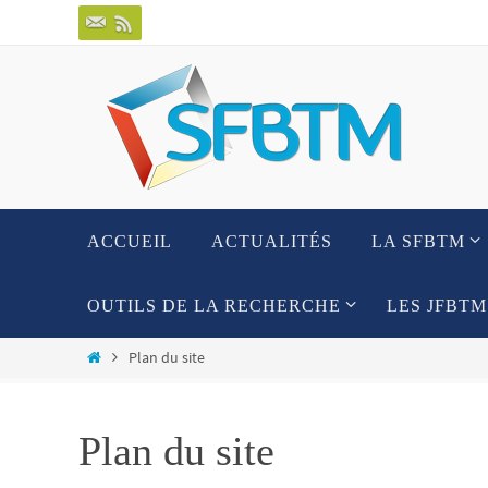
Passer
vers
le
contenu
Passer
ACCUEIL
ACTUALITÉS
LA SFBTM
vers
le
contenu
OUTILS DE LA RECHERCHE
LES JFBTM
Home
Plan du site
Plan du site