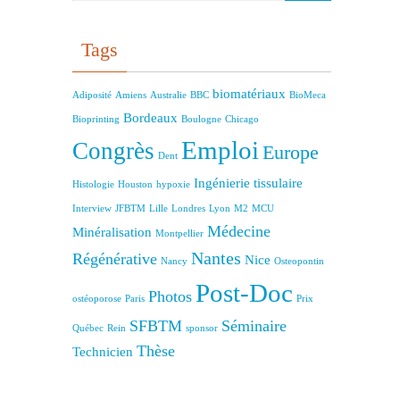
Tags
biomatériaux
Adiposité
Amiens
Australie
BBC
BioMeca
Bordeaux
Bioprinting
Boulogne
Chicago
Emploi
Congrès
Europe
Dent
Ingénierie tissulaire
Histologie
Houston
hypoxie
Interview
JFBTM
Lille
Londres
Lyon
M2
MCU
Médecine
Minéralisation
Montpellier
Nantes
Régénérative
Nice
Nancy
Osteopontin
Post-Doc
Photos
ostéoporose
Paris
Prix
SFBTM
Séminaire
Québec
Rein
sponsor
Thèse
Technicien